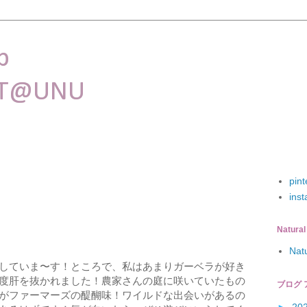
p
ET@UNU
pint
ins
Natural
Nat
していま〜す！ところで、私はあまりガーベラが好き
度肝を抜かれました！農家さんの庭に咲いていたもの
ブログ 
がファーマーズの醍醐味！ワイルドな出会いがあるの
►
20