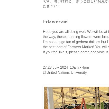
です。暑いけれど、きっと新しい発見が
ださ〜い！
Hello everyone!
Hope you are all doing well. We will be 
the way, these stunning flowers were brou
I'm not a huge fan of gerbera daisies but 
the best part of Farmers Market! You will
If you feel like it, please come and visit us
27.28 July 2024 10am - 4pm
@United Nations University