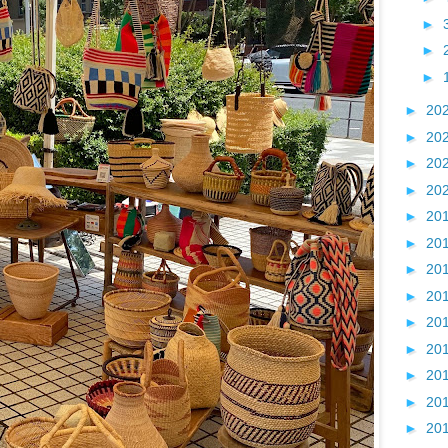
►
►
►
►
20
►
20
►
20
►
20
►
20
►
20
►
20
►
20
►
20
►
20
►
20
►
20
►
20