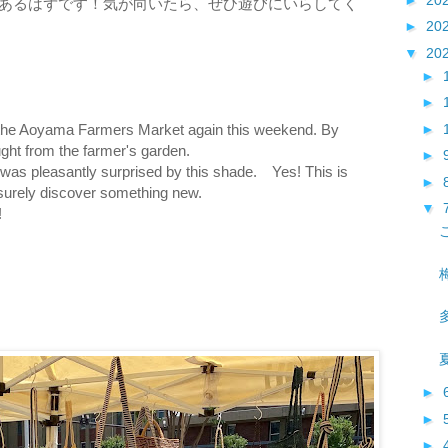
あるはずです！気が向いたら、ぜひ遊びにいらしてく
►
20
▼
20
►
►
►
at the Aoyama Farmers Market again this weekend. By
ght from the farmer's garden.
►
I was pleasantly surprised by this shade. Yes! This is
►
 surely discover something new.
▼
!
►
►
►