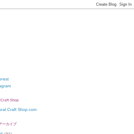
erest
tagram
 Craft Shop
ural Craft Shop.com
アーカイブ
26
(31)